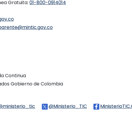
nea Gratuita:
01-800-0914014
gov.co
parente@mintic.gov.co
ada Continua
vados Gobierno de Colombia
Threads
@ministerio_tic
Logo Tiktok
@Ministerio_TIC
Logo Twitter
MinisterioTIC