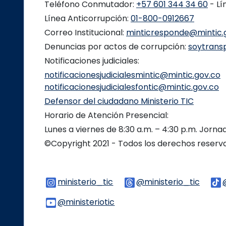
Teléfono Conmutador:
+57 601 344 34 60
- Lí
Línea Anticorrupción:
01-800-0912667
Correo Institucional:
minticresponde@mintic.
Denuncias por actos de corrupción:
soytrans
Notificaciones judiciales:
notificacionesjudicialesmintic@mintic.gov.co
notificacionesjudicialesfontic@mintic.gov.co
Defensor del ciudadano Ministerio TIC
Horario de Atención Presencial:
Lunes a viernes de 8:30 a.m. – 4:30 p.m. Jorn
©Copyright 2021 - Todos los derechos reser
ministerio_tic
Logo Instagram
@ministerio_tic
Logo 
@ministeriotic
Logo Youtube
Logo WhatsApp