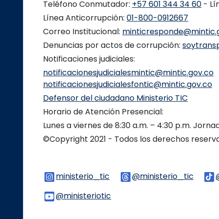
Teléfono Conmutador:
+57 601 344 34 60
- Lí
Línea Anticorrupción:
01-800-0912667
Correo Institucional:
minticresponde@mintic.
Denuncias por actos de corrupción:
soytrans
Notificaciones judiciales:
notificacionesjudicialesmintic@mintic.gov.co
notificacionesjudicialesfontic@mintic.gov.co
Defensor del ciudadano Ministerio TIC
Horario de Atención Presencial:
Lunes a viernes de 8:30 a.m. – 4:30 p.m. Jorn
©Copyright 2021 - Todos los derechos reser
ministerio_tic
Logo Instagram
@ministerio_tic
Logo 
@ministeriotic
Logo Youtube
Logo WhatsApp