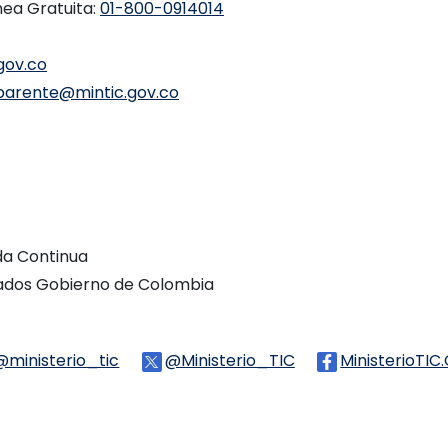
nea Gratuita:
01-800-0914014
gov.co
parente@mintic.gov.co
ada Continua
vados Gobierno de Colombia
Threads
@ministerio_tic
Logo Tiktok
@Ministerio_TIC
Logo Twitter
MinisterioTIC