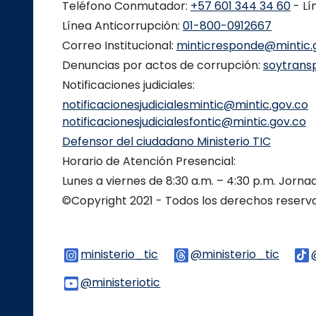
Teléfono Conmutador:
+57 601 344 34 60
- Lí
Línea Anticorrupción:
01-800-0912667
Correo Institucional:
minticresponde@mintic.
Denuncias por actos de corrupción:
soytrans
Notificaciones judiciales:
notificacionesjudicialesmintic@mintic.gov.co
notificacionesjudicialesfontic@mintic.gov.co
Defensor del ciudadano Ministerio TIC
Horario de Atención Presencial:
Lunes a viernes de 8:30 a.m. – 4:30 p.m. Jorn
©Copyright 2021 - Todos los derechos reser
ministerio_tic
Logo Instagram
@ministerio_tic
Logo 
@ministeriotic
Logo Youtube
Logo WhatsApp