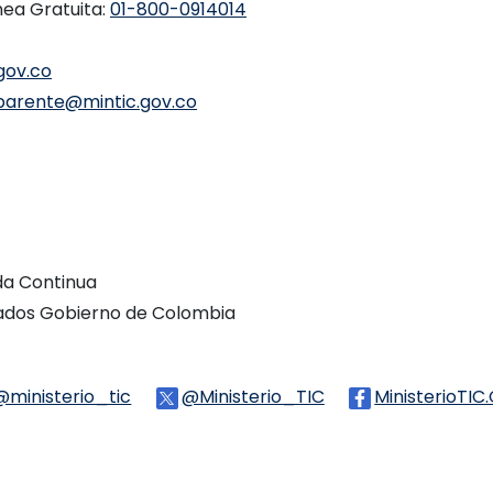
nea Gratuita:
01-800-0914014
gov.co
parente@mintic.gov.co
ada Continua
vados Gobierno de Colombia
Threads
@ministerio_tic
Logo Tiktok
@Ministerio_TIC
Logo Twitter
MinisterioTIC