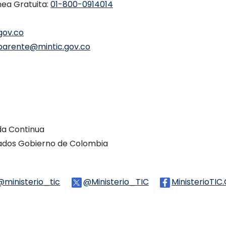
nea Gratuita:
01-800-0914014
gov.co
parente@mintic.gov.co
ada Continua
vados Gobierno de Colombia
Threads
@ministerio_tic
Logo Tiktok
@Ministerio_TIC
Logo Twitter
MinisterioTIC