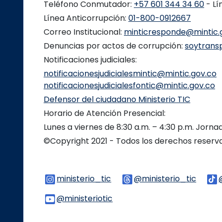
Teléfono Conmutador:
+57 601 344 34 60
- Lí
Línea Anticorrupción:
01-800-0912667
Correo Institucional:
minticresponde@mintic.
Denuncias por actos de corrupción:
soytrans
Notificaciones judiciales:
notificacionesjudicialesmintic@mintic.gov.co
notificacionesjudicialesfontic@mintic.gov.co
Defensor del ciudadano Ministerio TIC
Horario de Atención Presencial:
Lunes a viernes de 8:30 a.m. – 4:30 p.m. Jorn
©Copyright 2021 - Todos los derechos reser
ministerio_tic
Logo Instagram
@ministerio_tic
Logo 
@ministeriotic
Logo Youtube
Logo WhatsApp