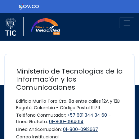
Ir al contenido principal
Logo Gobierno de Colombia
Logo del Ministerio TIC
Máxima Velocidad
Ministerio de Tecnologías de la
Información y las
Comunicaciones
Edificio Murillo Toro Cra. 8a entre calles 12A y 12B
Bogotá, Colombia - Código Postal 111711
Teléfono Conmutador:
+57 601 344 34 60
-
Línea Gratuita:
01-800-0914014
Línea Anticorrupción:
01-800-0912667
Correo Institucional: