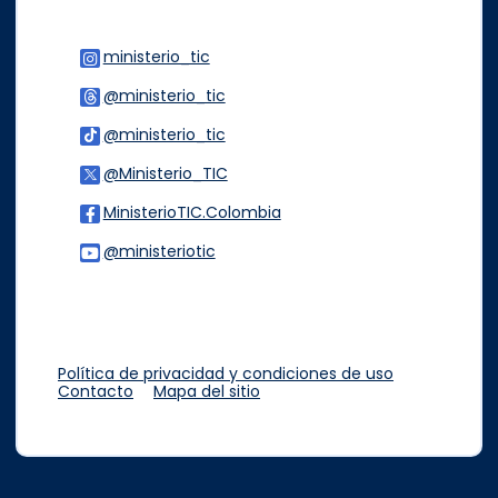
ministerio_tic
Logo Instagram
@ministerio_tic
Logo Threads
@ministerio_tic
Logo Tiktok
@Ministerio_TIC
Logo Twitter
MinisterioTIC.Colombia
Logo Facebook
@ministeriotic
Logo Youtube
Logo WhatsApp
Política de privacidad y condiciones de uso
Contacto
Mapa del sitio