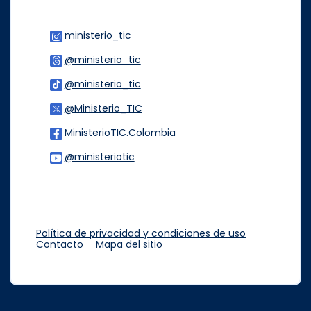
ministerio_tic
Logo Instagram
@ministerio_tic
Logo Threads
@ministerio_tic
Logo Tiktok
@Ministerio_TIC
Logo Twitter
MinisterioTIC.Colombia
Logo Facebook
@ministeriotic
Logo Youtube
Logo WhatsApp
Política de privacidad y condiciones de uso
Contacto
Mapa del sitio