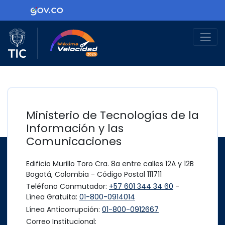
Ir al contenido principal
Logo Gobierno de Colombia
Logo del Ministerio TIC
Máxima Velocidad
Ministerio de Tecnologías de la
Información y las
Comunicaciones
Edificio Murillo Toro Cra. 8a entre calles 12A y 12B
Bogotá, Colombia - Código Postal 111711
Teléfono Conmutador:
+57 601 344 34 60
-
Línea Gratuita:
01-800-0914014
Línea Anticorrupción:
01-800-0912667
Correo Institucional: