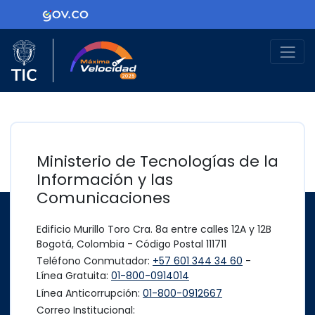
Ir al contenido principal
Logo Gobierno de Colombia
Logo del Ministerio TIC
Máxima Velocidad
Ministerio de Tecnologías de la
Información y las
Comunicaciones
Edificio Murillo Toro Cra. 8a entre calles 12A y 12B
Bogotá, Colombia - Código Postal 111711
Teléfono Conmutador:
+57 601 344 34 60
-
Línea Gratuita:
01-800-0914014
Línea Anticorrupción:
01-800-0912667
Correo Institucional: