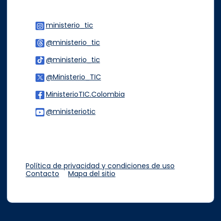
ministerio_tic
Logo Instagram
@ministerio_tic
Logo Threads
@ministerio_tic
Logo Tiktok
@Ministerio_TIC
Logo Twitter
MinisterioTIC.Colombia
Logo Facebook
@ministeriotic
Logo Youtube
Logo WhatsApp
Política de privacidad y condiciones de uso
Contacto
Mapa del sitio