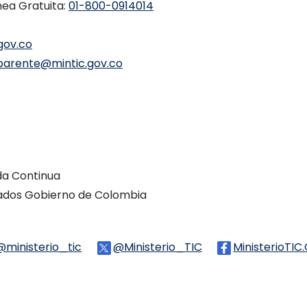
nea Gratuita:
01-800-0914014
gov.co
parente@mintic.gov.co
ada Continua
vados Gobierno de Colombia
Threads
@ministerio_tic
Logo Tiktok
@Ministerio_TIC
Logo Twitter
MinisterioTIC