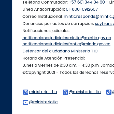
Teléfono Conmutador:
+57 601 344 34 60
- Lí
Línea Anticorrupción:
01-800-0912667
Correo Institucional:
minticresponde@mintic.
Denuncias por actos de corrupción:
soytrans
Notificaciones judiciales:
notificacionesjudicialesmintic@mintic.gov.co
notificacionesjudicialesfontic@mintic.gov.co
Defensor del ciudadano Ministerio TIC
Horario de Atención Presencial:
Lunes a viernes de 8:30 a.m. – 4:30 p.m. Jorn
©Copyright 2021 - Todos los derechos reser
ministerio_tic
Logo Instagram
@ministerio_tic
Logo 
@ministeriotic
Logo Youtube
Logo WhatsApp