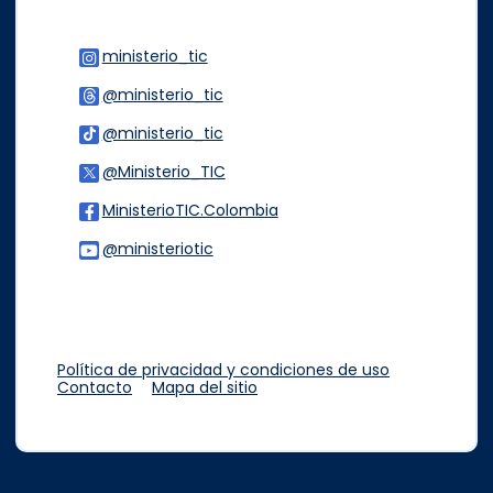
ministerio_tic
Logo Instagram
@ministerio_tic
Logo Threads
@ministerio_tic
Logo Tiktok
@Ministerio_TIC
Logo Twitter
MinisterioTIC.Colombia
Logo Facebook
@ministeriotic
Logo Youtube
Logo WhatsApp
Política de privacidad y condiciones de uso
Contacto
Mapa del sitio