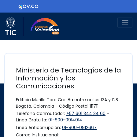
Ir al contenido principal
Logo Gobierno de Colombia
Logo del Ministerio TIC
Máxima Velocidad
Ministerio de Tecnologías de la
Información y las
Comunicaciones
Edificio Murillo Toro Cra. 8a entre calles 12A y 12B
Bogotá, Colombia - Código Postal 111711
Teléfono Conmutador:
+57 601 344 34 60
-
Línea Gratuita:
01-800-0914014
Línea Anticorrupción:
01-800-0912667
Correo Institucional: