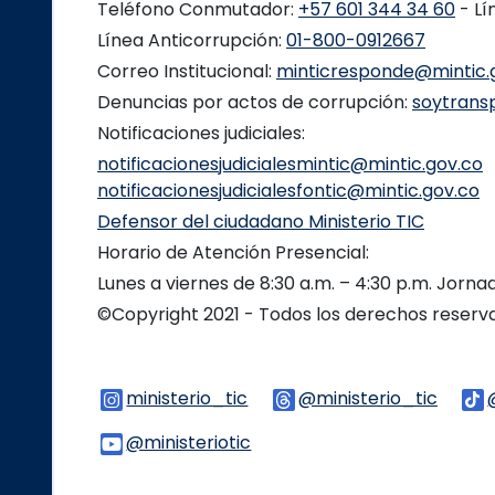
Teléfono Conmutador:
+57 601 344 34 60
- Lí
Línea Anticorrupción:
01-800-0912667
Correo Institucional:
minticresponde@mintic.
Denuncias por actos de corrupción:
soytrans
Notificaciones judiciales:
notificacionesjudicialesmintic@mintic.gov.co
notificacionesjudicialesfontic@mintic.gov.co
Defensor del ciudadano Ministerio TIC
Horario de Atención Presencial:
Lunes a viernes de 8:30 a.m. – 4:30 p.m. Jorn
©Copyright 2021 - Todos los derechos reser
ministerio_tic
Logo Instagram
@ministerio_tic
Logo 
@ministeriotic
Logo Youtube
Logo WhatsApp