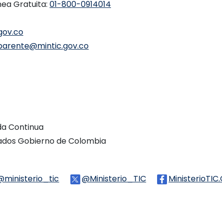
nea Gratuita:
01-800-0914014
gov.co
parente@mintic.gov.co
ada Continua
vados Gobierno de Colombia
Threads
@ministerio_tic
Logo Tiktok
@Ministerio_TIC
Logo Twitter
MinisterioTIC