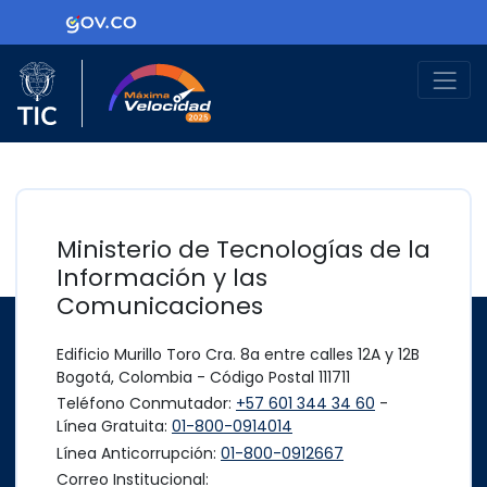
Ir al contenido principal
Logo Gobierno de Colombia
Logo del Ministerio TIC
Máxima Velocidad
Ministerio de Tecnologías de la
Información y las
Comunicaciones
Edificio Murillo Toro Cra. 8a entre calles 12A y 12B
Bogotá, Colombia - Código Postal 111711
Teléfono Conmutador:
+57 601 344 34 60
-
Línea Gratuita:
01-800-0914014
Línea Anticorrupción:
01-800-0912667
Correo Institucional: