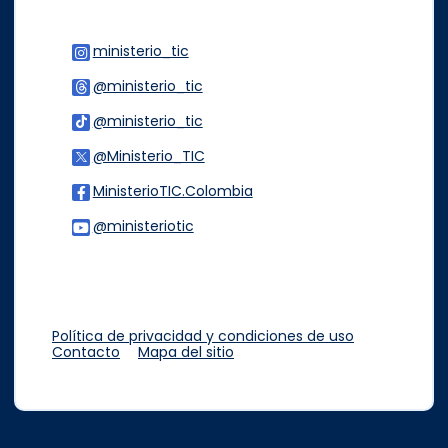
ministerio_tic
Logo Instagram
@ministerio_tic
Logo Threads
@ministerio_tic
Logo Tiktok
@Ministerio_TIC
Logo Twitter
MinisterioTIC.Colombia
Logo Facebook
@ministeriotic
Logo Youtube
Logo WhatsApp
Política de privacidad y condiciones de uso
Contacto
Mapa del sitio