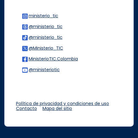
ministerio_tic
Logo Instagram
@ministerio_tic
Logo Threads
@ministerio_tic
Logo Tiktok
@Ministerio_TIC
Logo Twitter
MinisterioTIC.Colombia
Logo Facebook
@ministeriotic
Logo Youtube
Logo WhatsApp
Política de privacidad y condiciones de uso
Contacto
Mapa del sitio