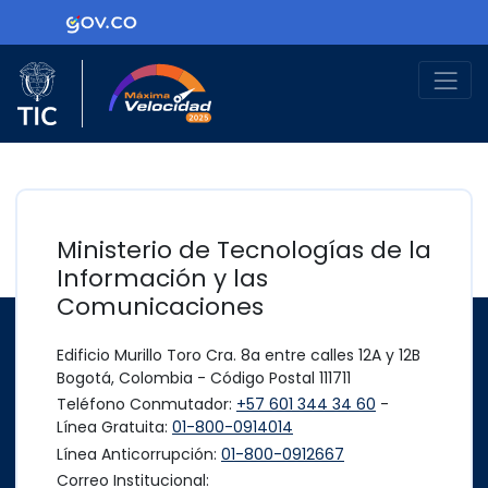
Ir al contenido principal
Logo Gobierno de Colombia
Logo del Ministerio TIC
Máxima Velocidad
Ministerio de Tecnologías de la
Información y las
Comunicaciones
Edificio Murillo Toro Cra. 8a entre calles 12A y 12B
Bogotá, Colombia - Código Postal 111711
Teléfono Conmutador:
+57 601 344 34 60
-
Línea Gratuita:
01-800-0914014
Línea Anticorrupción:
01-800-0912667
Correo Institucional: